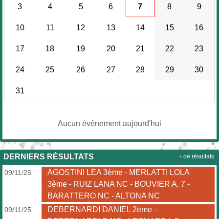
3
4
5
6
7
8
9
10
11
12
13
14
15
16
17
18
19
20
21
22
23
24
25
26
27
28
29
30
31
Aucun évènement aujourd'hui
DERNIERS RÉSULTATS
+ de résultats
AGOSTINI LEA 3ème - MERLATTI LOLA
09/11/25
3ème - RUIZ LANA NC - BOUVIER A. 7 -
BARATTERO NC - ALTONA NC
DEBERNARDI DANIEL 2ème -
09/11/25